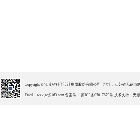
Copyright © 江苏省科佳设计集团股份有限公司 地址：江苏省无锡市解放北路2
Email：wxkjgc@163.com 备案号： 苏ICP备05017679号 技术支持：