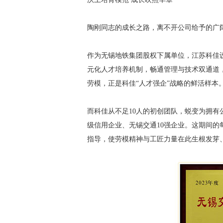
陶刚同志的成长之路，离不开公司给予的广
作为无锡地铁集团股权下属单位，江苏科佳设
元化人才培养机制，畅通管理与技术双通道
劳模，正是科佳“人才强企”战略的鲜活样本
而科佳从不足10人的初创团队，蜕变为拥有
级信用企业、无锡交通10强企业。这期间
指导，使劳模精神与工匠力量在此生根发芽