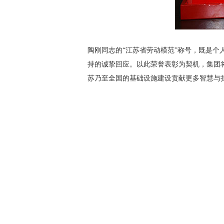
陶刚同志的“江苏省劳动模范”称号，既是
持的诚挚回应。以此荣誉表彰为契机，集团
苏乃至全国的基础设施建设贡献更多智慧与