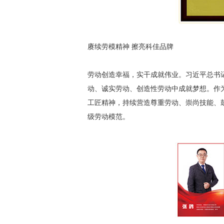
赓续劳模精神 擦亮科佳品牌
劳动创造幸福，实干成就伟业。习近平总书
动、诚实劳动、创造性劳动中成就梦想。作
工匠精神，持续营造尊重劳动、崇尚技能、鼓
级劳动模范。