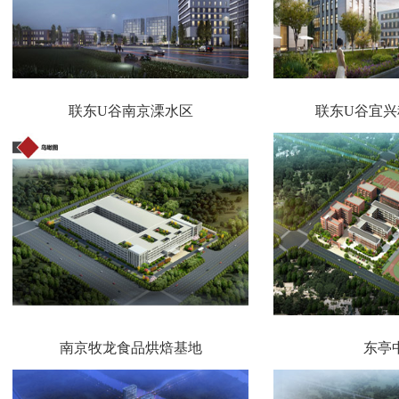
联东U谷南京溧水区
联东U谷宜兴
南京牧龙食品烘焙基地
东亭