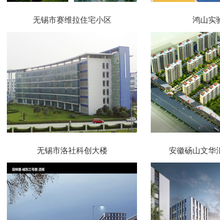
无锡市赛维拉住宅小区
鸿山实
无锡市洛社科创大楼
安徽砀山文华